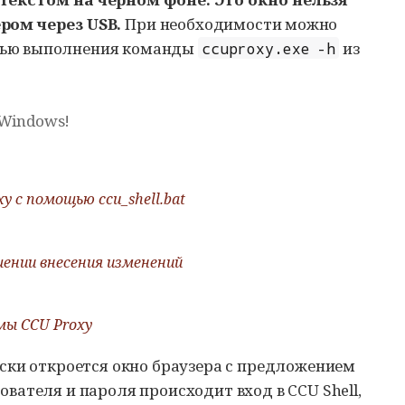
ром через USB.
При необходимости можно
ью выполнения команды
из
ccuproxy.exe -h
 Windows!
xy
с помощью
ccu_shell.bat
шении внесения изменений
ммы
CCU Proxy
ки откроется окно браузера с предложением
зователя и пароля происходит вход в
CCU Shell
,