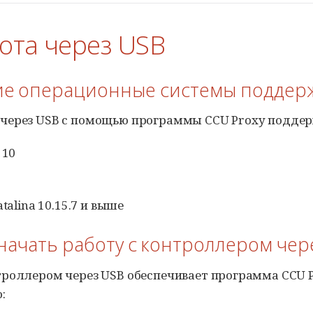
бота через USB
кие операционные системы поддер
 через USB с помощью программы
CCU Proxy
поддер
 10
talina 10.15.7 и выше
к начать работу с контроллером че
нтроллером через USB обеспечивает программа
CCU 
: