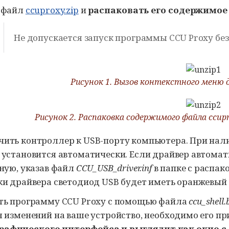
 файл
ccuproxy.zip
и
распаковать его содержимое
Не допускается запуск программы
CCU Proxy
без
Рисунок 1. Вызов контекстного меню 
Рисунок 2. Распаковка содержимого файла
ccupr
ить контроллер к USB-порту компьютера. При нал
 установится автоматически. Если драйвер автомат
чную, указав файл
CCU_USB_driver.inf
в папке с распа
ки драйвера светодиод USB будет иметь оранжевый 
ть программу
CCU Proxy
с помощью файла
ccu_shell.
я изменений на ваше устройство, необходимо его пр
рафического интерфейса и выглядит как окно с 