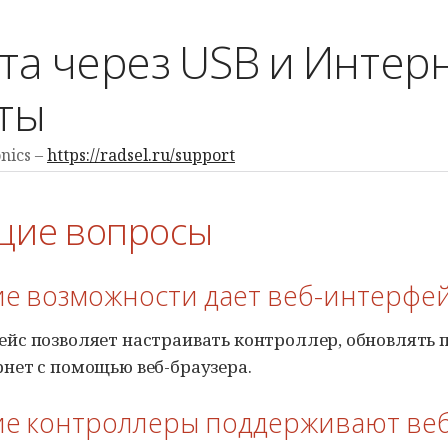
та через USB и Интер
ты
nics
https://radsel.ru/support
щие вопросы
кие возможности дает веб-интерфе
ейс позволяет настраивать контроллер, обновлять 
рнет с помощью веб-браузера.
кие контроллеры поддерживают ве