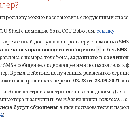
ллер?
онтроллеру можно восстановить следующими спосо
CCU Shell
с помощью бота
CCU Robot
см.
ссылку
.
ть временный доступ к контроллеру с помощью SM
а начала управляющего сообщения
и без SMS
/
равлена с номера телефона,
заданного в соедине
т SMS-сообщение, содержащее имя пользователя в
ер. Время действия полученных реквизитов огран
ивается в прошивках
версии 02.23 от 23.09.2021 и
ти сброс настроек контроллера к заводским. Для 
омпьютера и запустить
reset.bat
из папки
ccuproxy
. П
лера будут сброшены
, а имя пользователя и паро
.4
).