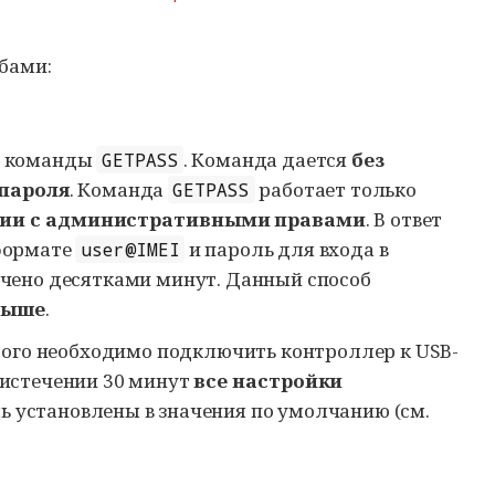
бами:
S команды
. Команда дается
без
GETPASS
 пароля
. Команда
работает только
GETPASS
нии с административными правами
. В ответ
 формате
и пароль для входа в
user@IMEI
ичено десятками минут. Данный способ
 выше
.
этого необходимо подключить контроллер к USB-
о истечении 30 минут
все настройки
ль установлены в значения по умолчанию (см.