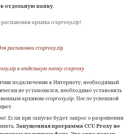
 в отдельную папку
.
 распаковки архива
ccuproxy.zip
!
для распаковки
ccuproxy.zip
oxy.zip
в отдельную папку
ccuproxy
ичии подключения к Интернету, необходимый
ически не установился, необходимо установить
кованным архивом
ccuproxy.zip
. После успешной
цвет.
bat
. Если при запуске будет запрос о разрешении
инять.
Запущенная программа
CCU Proxy
не
текстом на черном фоне. Это окно нельзя