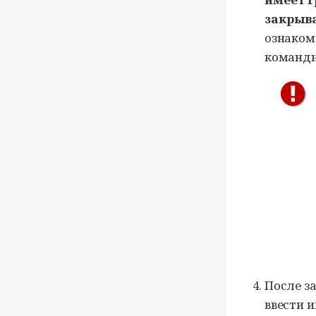
закрыва
ознаком
командн
После з
ввести 