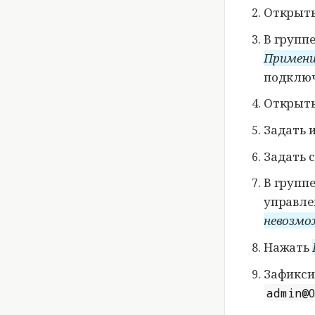
Открыть
В групп
Примен
подключ
Открыть
Задать 
Задать 
В групп
управле
невозмо
Нажать
Зафикси
admin@