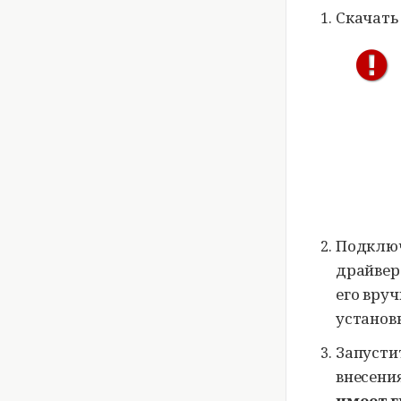
Скачать
Подключ
драйвер
его вру
установ
Запусти
внесени
имеет г