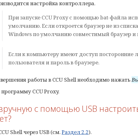
роизводится настройка контроллера.
При запуске
CCU Proxy
с помощью bat-файла исп
умолчанию. Если откроется браузер не из списк
Windows по умолчанию совместимый браузер и 
Если к компьютеру имеют доступ посторонние л
пользователя и пароль в браузере.
авершения работы в
CCU Shell
необходимо нажать
В
ь программу
CCU Proxy
.
к вручную с помощью USB настроит
ет?
CCU Shell
через USB (см.
Раздел 2.2
).