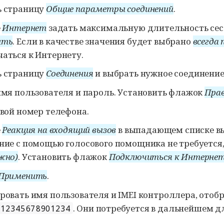
 страницу
Общие параметры соединений
.
е
Интернет
задать максимальную длительность сесси
ить
. Если в качестве значения будет выбрано
всегда
аться к Интернету.
 страницу
Соединения
и выбрать нужное соединение
имя пользователя и пароль. Установить флажок
Пра
свой номер телефона.
е
Реакция на входящий вызов
в выпадающем списке вы
ние с помощью голосового помощника не требуется,
жно)
. Установить флажок
Подключиться к Интернету с
Применить
.
ровать имя пользователя и IMEI контроллера, отоб
. Они потребуется в дальнейшем д
012345678901234