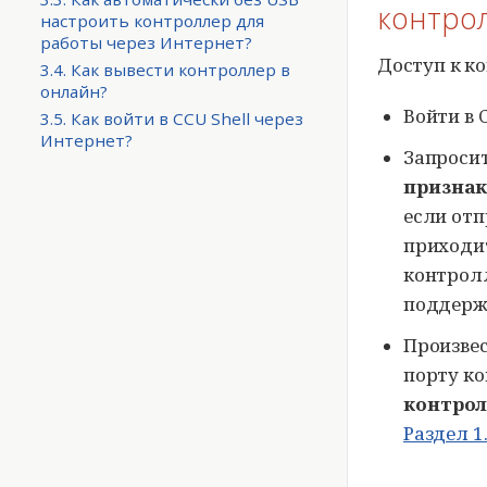
контро
настроить контроллер для
работы через Интернет?
Доступ к к
3.4. Как вывести контроллер в
онлайн?
Войти в
3.5. Как войти в
CCU Shell
через
Интернет?
Запроси
признак
если отп
приходи
контролл
поддерж
Произвес
порту к
контрол
Раздел 1