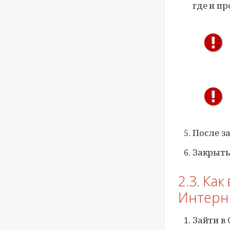
где и п
После з
Закрыт
2.3. Ка
Интерн
Зайти в