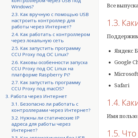
контроллером через USB под
Все выпуск
Windows?
2.3. Как вручную с помощью USB
1.3. Ка
настроить контроллер для
работы через Интернет?
2.4. Как работать с контроллером
Поддержив
через локальную сеть
2.5. Как запустить программу
Яндекс Б
CCU Proxy
под ОС Linux?
Google C
2.6. Каковы особенности запуска
CCU Proxy
под ОС Linux на
Microsoft
платформе Raspberry Pi?
2.7. Как запустить программу
Safari
CCU Proxy
под macOS?
3. Работа через Интернет
1.4. Ка
3.1. Безопасно ли работать с
контроллерами через Интернет?
Имя пользо
3.2. Нужны ли статические IP
адреса для работы через
Интернет?
1.5. Чт
3.3. Как автоматически без USB