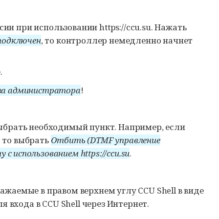
и при использовании https://ccu.su. Нажать
 подключен
, то контроллер немедленно начнет
.
ва администратора
!
брать необходимый пункт. Например, если
 то выбрать
Отбить (DTMF управление
 использованием https://ccu.su
.
ражаемые в правом верхнем углу
CCU Shell
в виде
ля входа в
CCU Shell
через Интернет.